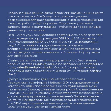
Персональные данные физических лиц размещены на сайте
с их согласия на обработку персональных данных,
разрешенных для распространения, с целью продвижения
товаров, работ, услуг на рынке. Отдельные условия и
запреты физическими лицами - субъектами персональных
данных не установлены.
ООО «МедГуру» осуществляет деятельность по разработке,
сопровождению программ для ЭВМ (код 1.01 согласно
приказу Минцифры № 449 от 11.05.2023 г.), их реализации
(код 2.01), а также по предоставлению доступа к
электронной образовательной и (или) просветительской
информации с использованием собственной программы
для ЭВМ (код 16.01).
Стоимость использования программного обеспечения
рассчитывается индивидуально по запросу на электронную
почту
sales@medguru.studio
. Способ распространения
программного обеспечения: интернет – Интернет-сервис
(SaaS).
Доступ к программе для ЭВМ «Образовательная
медицинская платформа Medtouch 2.0» посредством сети
«Интернет» для использования ее по функциональному
назначению (прослушивание мероприятий, ознакомление
с размещенным контентом) осуществляется безвозмездно
для зарегистрированных пользователей. За размещение
контента или проведение с использованием программы
для ЭВМ мероприятий иными лицами, за исключением
ООО «МедГуру», может взиматься плата.